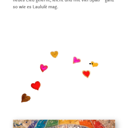
neues Lied gelernt, leicht und mit viel Spaß – ganz
so wie es Laululé mag.