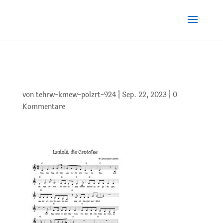
1 Laululé, die Cantofee
von
tehrw-kmew-polzrt-924
|
Sep. 22, 2023
|
0
Kommentare