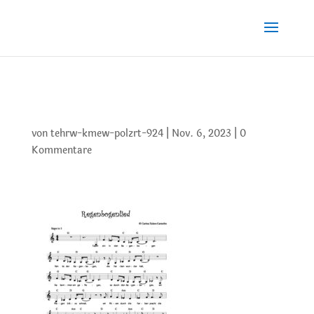
7 Regenbogenlied
von
tehrw-kmew-polzrt-924
|
Nov. 6, 2023
|
0
Kommentare