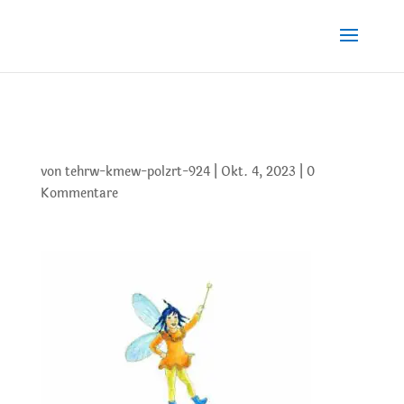
laulule-640×480
von
tehrw-kmew-polzrt-924
|
Okt. 4, 2023
|
0
Kommentare