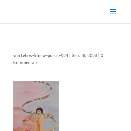
SL-17
von
tehrw-kmew-polzrt-924
|
Sep. 18, 2023
|
0
Kommentare