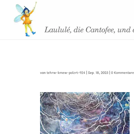
sl-6
von
tehrw-kmew-polzrt-924
|
Sep. 18, 2023
|
0 Kommentar